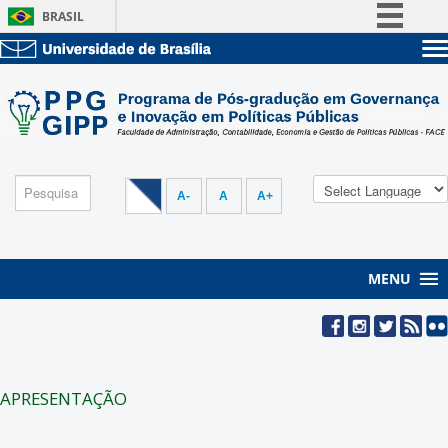
BRASIL
Simplifique!
Sobre a UnB
Comunica BR
Unidades acadêmicas
Participe
Estude na UnB
Graduação
Acesso à informação
Pós-Graduação
Administração
Legislação
Servidor
A-
A
A+
Canais
MENU
APRESENTAÇÃO