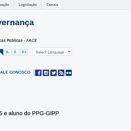
mação
Legislação
Canais
A-
A
A+
FALE CONOSCO
25 e aluno do PPG-GIPP